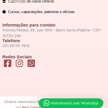
Supervisão de casos clínicos
Cursos, capacitações, palestras e oficinas
Informações para contato
Avenida Pasteur, 89, sala 1606 – Bairro Santa Efigênia – CEP:
30150-290
Telefone
(31) 99116-7806
Redes Sociais
Direitos reservados © 2026 Pollyanna Batista | Desenvolvido
Atendimento pelo WhatsApp
por
Real Origami – Agência de marketing digital