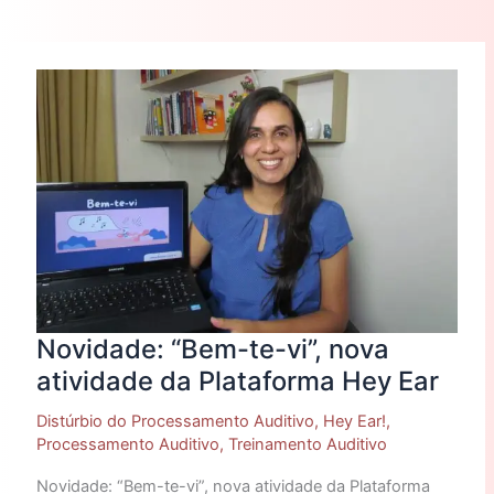
Novidade:
“Bem-
te-
vi”,
nova
atividade
da
Plataforma
Hey
Ear
Novidade: “Bem-te-vi”, nova
atividade da Plataforma Hey Ear
Distúrbio do Processamento Auditivo
,
Hey Ear!
,
Processamento Auditivo
,
Treinamento Auditivo
Novidade: “Bem-te-vi”, nova atividade da Plataforma