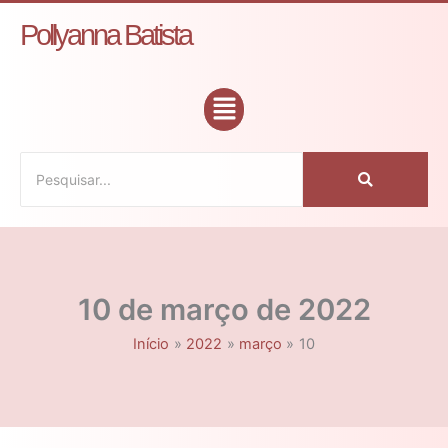
Ir
C
Pollyanna Batista
para
a
o
t
conteúdo
Flyout
e
Menu
g
o
r
i
a
s
10 de março de 2022
Início
2022
março
10