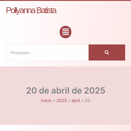
Ir
C
Pollyanna Batista
para
a
o
t
conteúdo
Flyout
e
Menu
g
o
r
i
a
s
20 de abril de 2025
Início
2025
abril
20