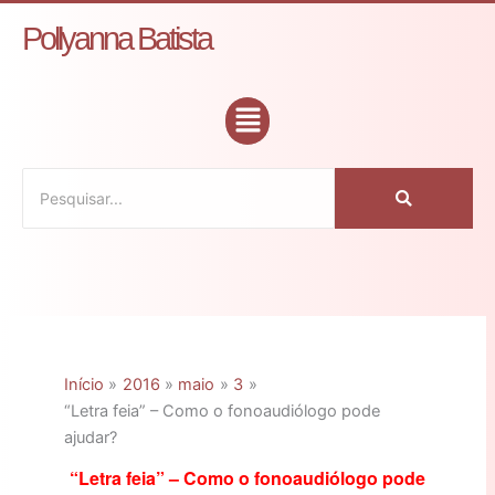
Ir
C
Pollyanna Batista
para
a
o
t
conteúdo
Flyout
e
Menu
g
o
r
i
a
s
Início
2016
maio
3
“Letra feia” – Como o fonoaudiólogo pode
ajudar?
“Letra feia” – Como o fonoaudiólogo pode