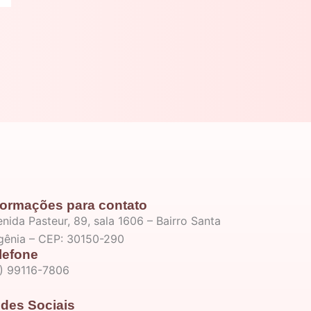
formações para contato
nida Pasteur, 89, sala 1606 – Bairro Santa
igênia – CEP: 30150-290
lefone
1) 99116-7806
des Sociais