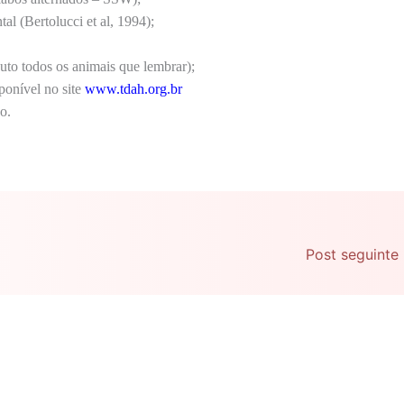
l (Bertolucci et al, 1994);
to todos os animais que lembrar);
ponível no site
www.tdah.org.br
o.
Post seguinte