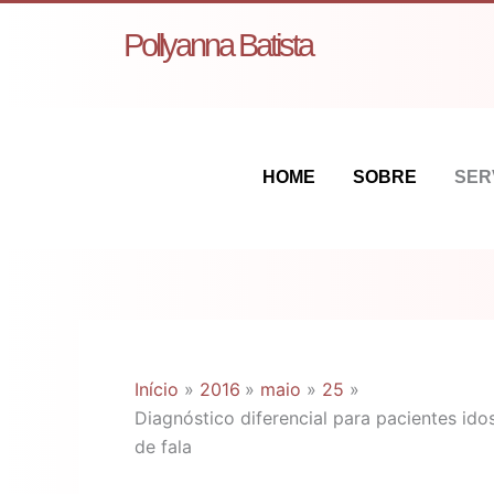
Ir
Pollyanna Batista
para
o
conteúdo
HOME
SOBRE
SER
Início
2016
maio
25
Diagnóstico diferencial para pacientes id
de fala