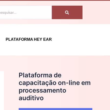
C
a
t
e
g
PLATAFORMA HEY EAR
o
r
i
a
Plataforma de
s
capacitação on-line em
processamento
auditivo