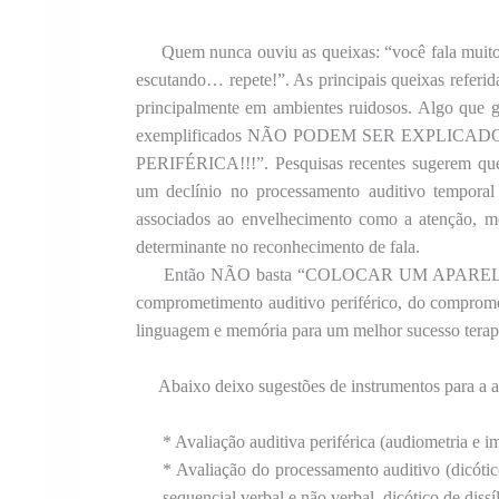
Quem nunca ouviu as queixas: “você fala muito b
escutando… repete!”. As principais queixas referida
principalmente em ambientes ruidosos. Algo que g
exemplificados NÃO PODEM SER EXPLIC
PERIFÉRICA!!!”. Pesquisas recentes sugerem que
um declínio no processamento auditivo temporal 
associados ao envelhecimento como a atenção, mem
determinante no reconhecimento de fala.
Então NÃO basta “COLOCAR UM APARELHO A
comprometimento auditivo periférico, do compromet
linguagem e memória para um melhor sucesso terap
Abaixo deixo sugestões de instrumentos para a a
* Avaliação auditiva periférica (audiometria e i
* Avaliação do processamento auditivo (dicóti
sequencial verbal e não verbal, dicótico de diss