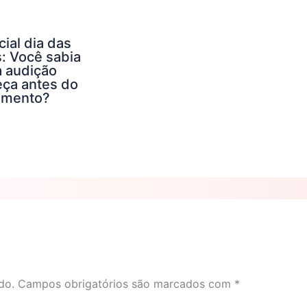
ial dia das
: Você sabia
a audição
ça antes do
imento?
do.
Campos obrigatórios são marcados com
*