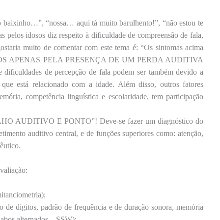
aixinho…”, “nossa… aqui tá muito barulhento!”, “não estou te
s pelos idosos diz respeito à dificuldade de compreensão de fala,
ostaria muito de comentar com este tema é: “Os sintomas acima
ADOS APENAS PELA PRESENÇA DE UM PERDA AUDITIVA
 dificuldades de percepção de fala podem ser também devido a
que está relacionado com a idade. Além disso, outros fatores
ória, competência linguística e escolaridade, tem participação
UDITIVO E PONTO”! Deve-se fazer um diagnóstico do
imento auditivo central, e de funções superiores como: atenção,
êutico.
valiação:
mitanciometria);
co de dígitos, padrão de frequência e de duração sonora, memória
ílabos alternados – SSW);