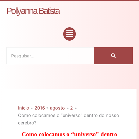
Ir
C
Pollyanna Batista
para
a
o
t
conteúdo
Flyout
e
Menu
g
o
r
i
a
s
Início
2016
agosto
2
Como colocamos o “universo” dentro do nosso
cérebro?
Como colocamos o “universo” dentro