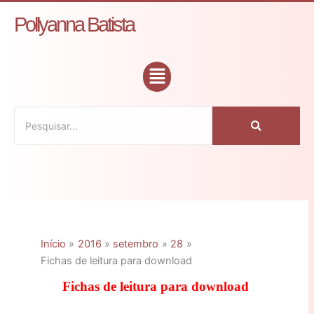
Ir
C
Pollyanna Batista
para
a
o
t
conteúdo
Flyout
e
Menu
g
o
r
i
a
s
Início
2016
setembro
28
Fichas de leitura para download
Fichas de leitura para download