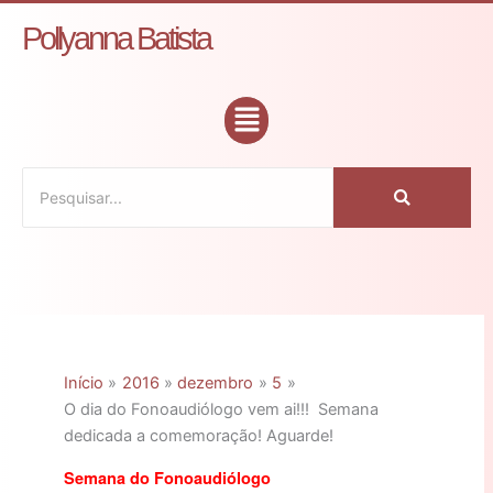
Ir
C
Pollyanna Batista
para
a
o
t
conteúdo
Flyout
e
Menu
g
o
r
i
a
s
Início
2016
dezembro
5
O dia do Fonoaudiólogo vem ai!!! Semana
dedicada a comemoração! Aguarde!
Semana do Fonoaudiólogo