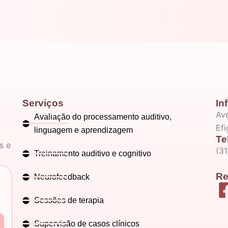
Serviços
In
Ave
Avaliação do processamento auditivo,
Ef
linguagem e aprendizagem
Te
s e
(3
Treinamento auditivo e cognitivo
Re
Neurofeedback
Sessões de terapia
Supervisão de casos clínicos