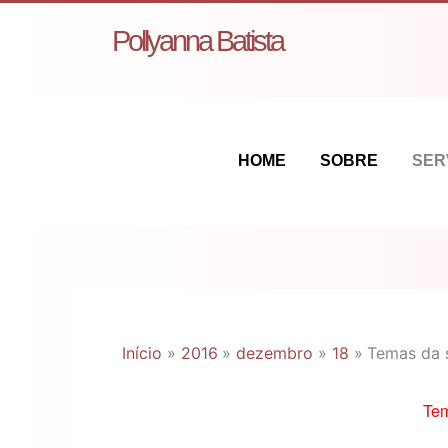
Ir
Pollyanna Batista
para
o
conteúdo
HOME
SOBRE
SER
Início
2016
dezembro
18
Temas da
Te