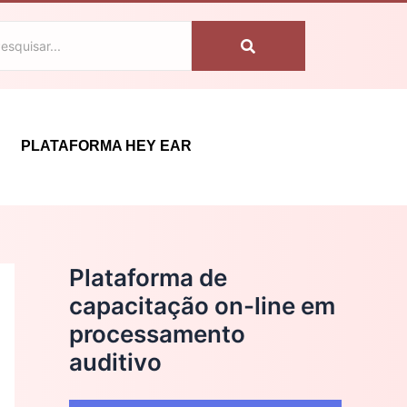
C
a
t
e
g
PLATAFORMA HEY EAR
o
r
i
a
Plataforma de
s
capacitação on-line em
processamento
auditivo