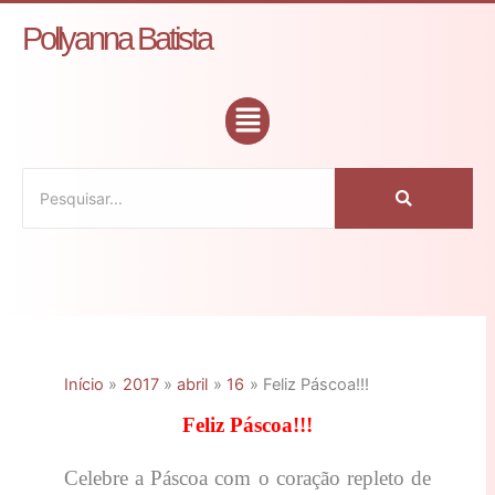
Ir
C
Pollyanna Batista
para
a
o
t
conteúdo
Flyout
e
Menu
g
o
r
i
a
s
Início
2017
abril
16
Feliz Páscoa!!!
Feliz Páscoa!!!
Celebre a Páscoa com o coração repleto de