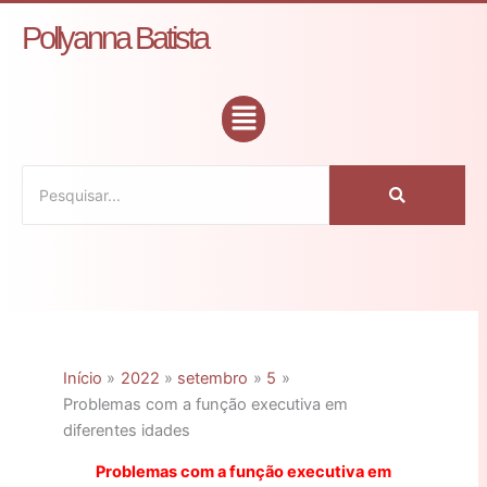
Ir
C
Pollyanna Batista
para
a
o
t
conteúdo
Flyout
e
Menu
g
o
r
i
a
s
Início
2022
setembro
5
Problemas com a função executiva em
diferentes idades
Problemas com a função executiva em