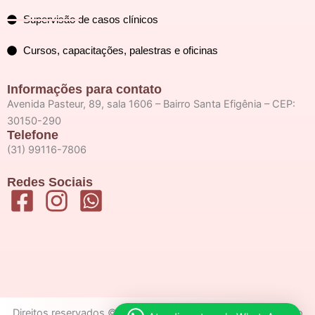
Supervisão de casos clínicos
Cursos, capacitações, palestras e oficinas
Informações para contato
Avenida Pasteur, 89, sala 1606 – Bairro Santa Efigênia – CEP:
30150-290
Telefone
(31) 99116-7806
Redes Sociais
Direitos reservados © 2026 Pollyanna Batista | Desenvolvido