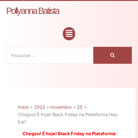
Ir
C
Pollyanna Batista
para
a
o
t
conteúdo
Flyout
e
Menu
g
o
r
i
a
s
Início
2022
novembro
25
Chegou! É hoje! Black Friday na Plataforma Hey
Ear!
Chegou! É hoje! Black Friday na Plataforma