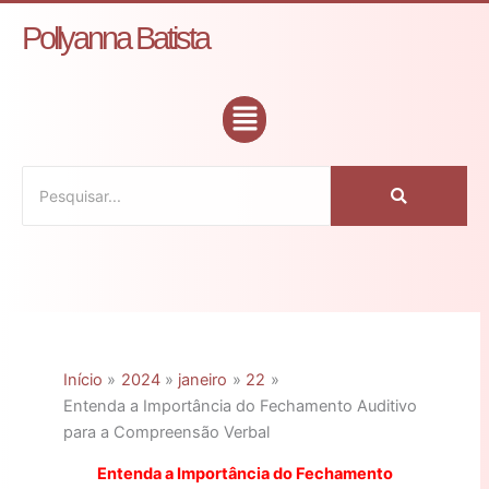
Ir
C
Pollyanna Batista
para
a
o
t
conteúdo
Flyout
e
Menu
g
o
r
i
a
s
Início
2024
janeiro
22
Entenda a Importância do Fechamento Auditivo
para a Compreensão Verbal
Entenda a Importância do Fechamento