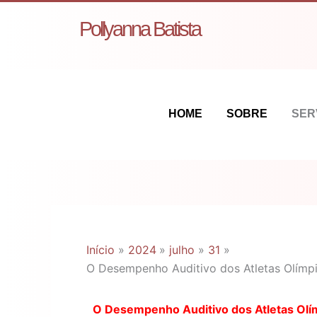
Ir
Pollyanna Batista
para
o
conteúdo
HOME
SOBRE
SER
Início
2024
julho
31
O Desempenho Auditivo dos Atletas Olímp
O Desempenho Auditivo dos Atletas Olí