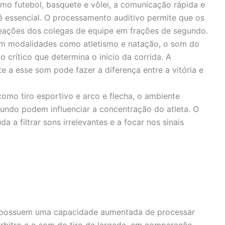
mo futebol, basquete e vôlei, a comunicação rápida e
é essencial. O processamento auditivo permite que os
eações dos colegas de equipe em frações de segundo.
Em modalidades como atletismo e natação, o som do
o crítico que determina o início da corrida. A
e a esse som pode fazer a diferença entre a vitória e
omo tiro esportivo e arco e flecha, o ambiente
fundo podem influenciar a concentração do atleta. O
a a filtrar sons irrelevantes e a focar nos sinais
e possuem uma capacidade aumentada de processar
árbitro e o som do tiro de largada, em comparação