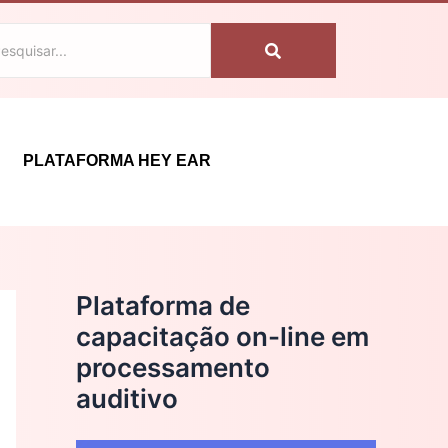
C
a
t
e
g
PLATAFORMA HEY EAR
o
r
i
a
Plataforma de
s
capacitação on-line em
processamento
auditivo