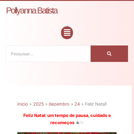
Ir
C
Pollyanna Batista
para
a
o
t
conteúdo
Flyout
e
Menu
g
o
r
i
a
s
Início
2025
dezembro
24
Feliz Natal!
Feliz Natal: um tempo de pausa, cuidado e
recomeços
🎄✨