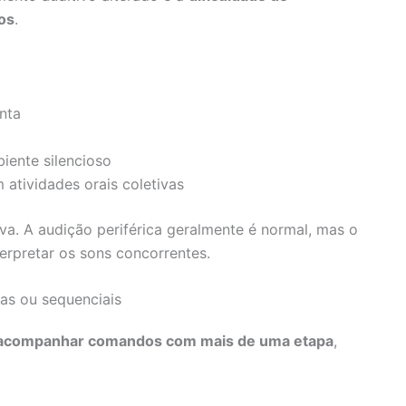
os
.
nta
iente silencioso
tividades orais coletivas
iva. A audição periférica geralmente é normal, mas o
erpretar os sons concorrentes.
gas ou sequenciais
acompanhar comandos com mais de uma etapa
,