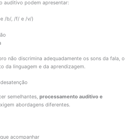
o auditivo podem apresentar:
/b/, /f/ e /v/)
ção
a
bro não discrimina adequadamente os sons da fala, o
to da linguagem e da aprendizagem.
 desatenção
er semelhantes,
processamento auditivo e
xigem abordagens diferentes.
segue acompanhar