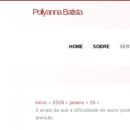
Ir
Pollyanna Batista
para
o
conteúdo
HOME
SOBRE
SER
Início
2026
janeiro
26
3 sinais de que a dificuldade do aluno 
atenção