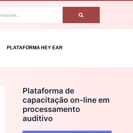
C
a
t
e
g
PLATAFORMA HEY EAR
o
r
i
a
Plataforma de
s
capacitação on-line em
processamento
auditivo