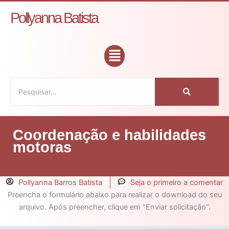
Ir
Pollyanna Batista
para
o
conteúdo
Flyout
Menu
Coordenação e habilidades
motoras
Pollyanna Barros Batista
Seja o primeiro a comentar
Preencha o formulário abaixo para realizar o download do seu
arquivo. Após preencher, clique em “Enviar solicitação”.