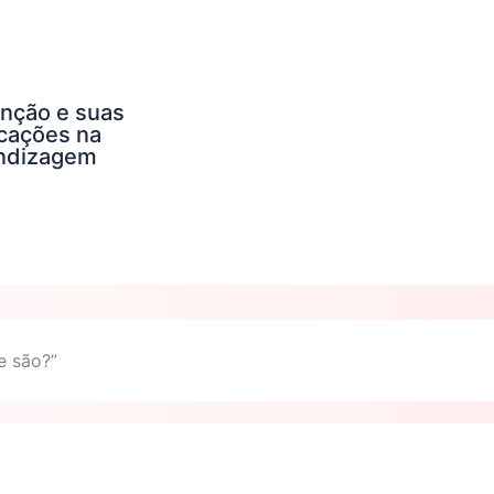
enção e suas
icações na
ndizagem
e são?”