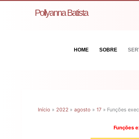
Ir
Pollyanna Batista
para
o
conteúdo
HOME
SOBRE
SER
Início
2022
agosto
17
Funções exec
Funções e