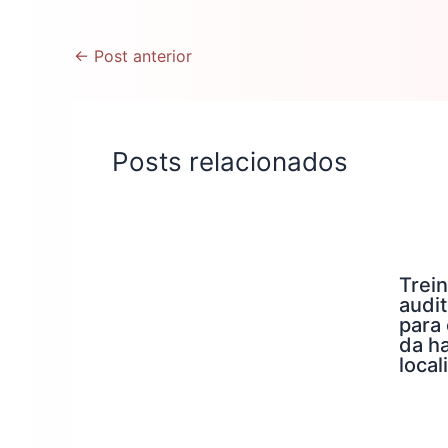
←
Post anterior
Posts relacionados
Trei
audit
para
da h
local