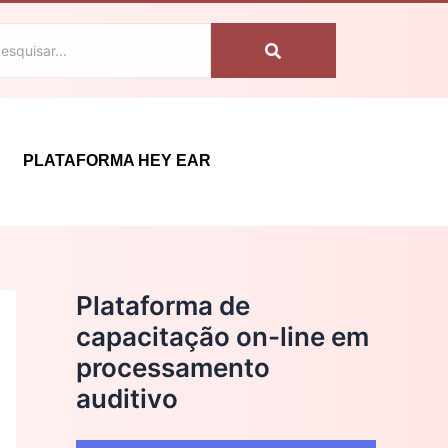
C
a
t
e
g
PLATAFORMA HEY EAR
o
r
i
a
Plataforma de
s
capacitação on-line em
processamento
auditivo