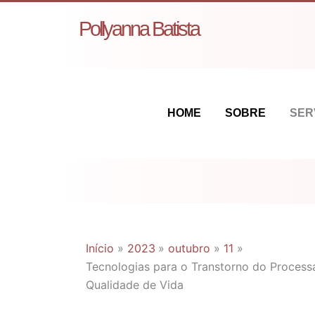
Ir
Pollyanna Batista
para
o
conteúdo
HOME
SOBRE
SER
Início
2023
outubro
11
Tecnologias para o Transtorno do Proces
Qualidade de Vida