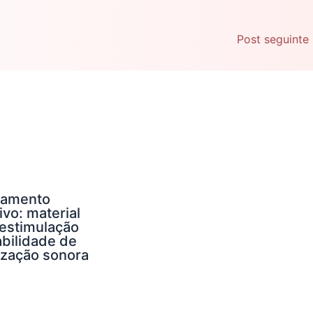
Post seguinte
namento
ivo: material
 estimulação
abilidade de
ização sonora