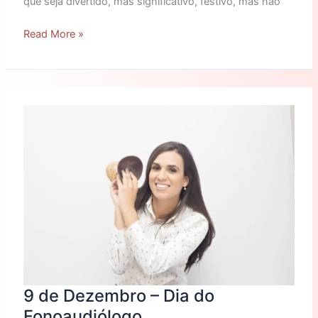
que seja divertido, mas significativo, festivo, mas não
Read More »
9
de
Dezembro
–
Dia
do
Fonoaudiólogo
9 de Dezembro – Dia do
Fonoaudiólogo