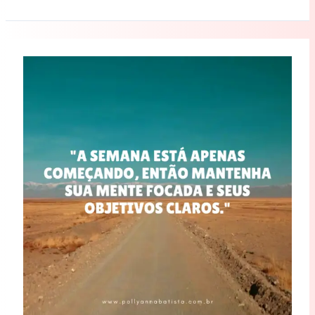
Para
começar
bem
a
semana!