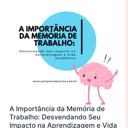
da
Memória
de
Trabalho:
Desvendando
Seu
Impacto
na
Aprendizagem
e
Vida
Acadêmica
A Importância da Memória de
Trabalho: Desvendando Seu
Impacto na Aprendizagem e Vida