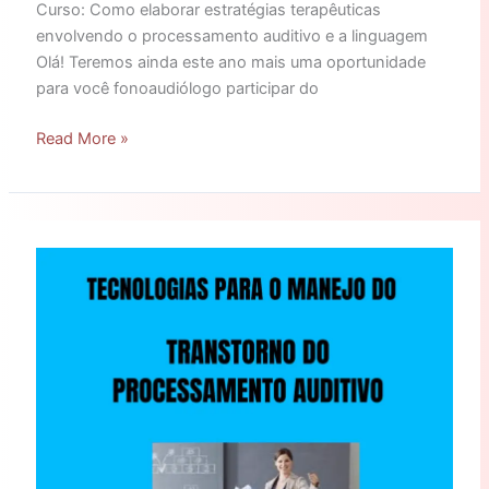
Curso: Como elaborar estratégias terapêuticas
envolvendo o processamento auditivo e a linguagem
Olá! Teremos ainda este ano mais uma oportunidade
para você fonoaudiólogo participar do
Read More »
Tecnologias
para
o
Transtorno
do
Processamento
Auditivo:
Como
melhorar
a