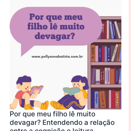
que
meu
filho
lê
muito
devagar?
Entendendo
a
relação
entre
a
cognição
e
leitura
Por que meu filho lê muito
devagar? Entendendo a relação
entre a cognição e leitura