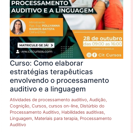
e
a
linguagem
Curso: Como elaborar
estratégias terapêuticas
envolvendo o processamento
auditivo e a linguagem
Atividades de processamento auditivo
,
Audição
,
Cognição
,
Cursos
,
cursos on-line
,
Distúrbio do
Processamento Auditivo
,
Habilidades auditivas
,
Linguagem
,
Materiais para terapia
,
Processamento
Auditivo