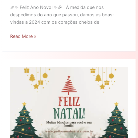
🎉✨ Feliz Ano Novo! ✨🎉 À medida que nos
despedimos do ano que passou, damos as boas-
vindas a 2024 com os corações cheios de
Read More »
Feliz
Natal!
Muita
harmonia
e
alegria!