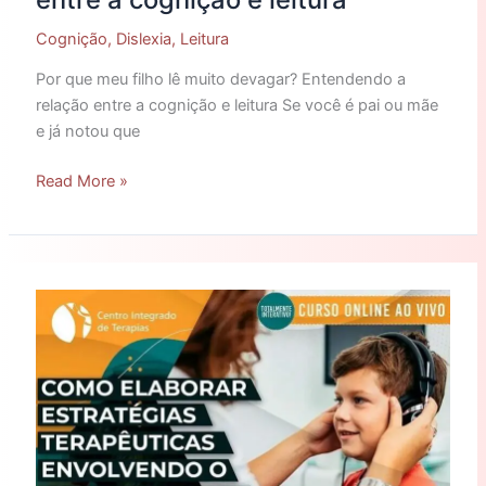
Cognição
,
Dislexia
,
Leitura
Por que meu filho lê muito devagar? Entendendo a
relação entre a cognição e leitura Se você é pai ou mãe
e já notou que
Read More »
Curso:
Como
elaborar
estratégias
terapêuticas
envolvendo
o
processamento
auditivo