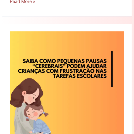
Read More »
Saiba
como
pequenas
pausas
“cerebrais”
podem
ajudar
crianças
com
frustração
nas
tarefas
escolares