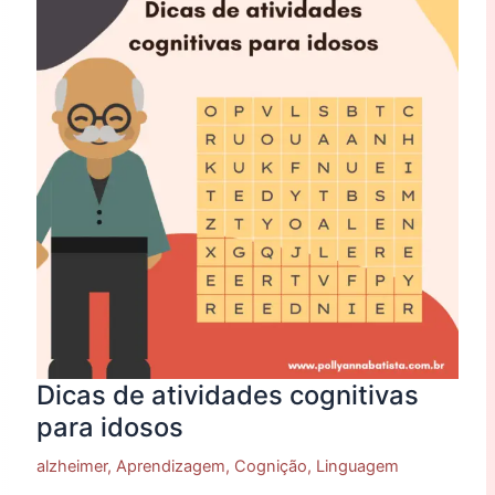
cognitivas
para
idosos
Dicas de atividades cognitivas
para idosos
alzheimer
,
Aprendizagem
,
Cognição
,
Linguagem