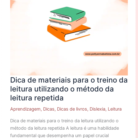
leitura
utilizando
o
método
da
leitura
repetida
Dica de materiais para o treino da
leitura utilizando o método da
leitura repetida
Aprendizagem
,
Dicas
,
Dicas de livros
,
Dislexia
,
Leitura
Dica de materiais para o treino da leitura utilizando o
método da leitura repetida A leitura é uma habilidade
fundamental que desempenha um papel crucial