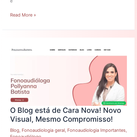
e
Read More »
O
Blog
está
de
Cara
Nova!
Novo
Visual,
Mesmo
Compromisso!
O Blog está de Cara Nova! Novo
Visual, Mesmo Compromisso!
Blog
,
Fonoaudiologia geral
,
Fonoaudiologia Importantes
,
Fonoaudiólogo