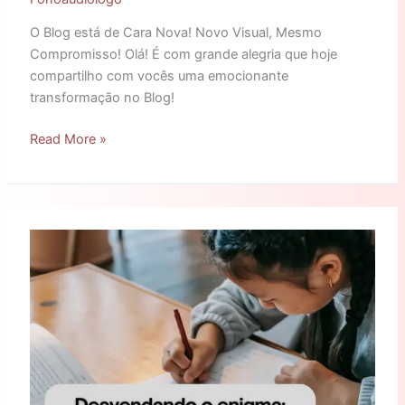
O Blog está de Cara Nova! Novo Visual, Mesmo
Compromisso! Olá! É com grande alegria que hoje
compartilho com vocês uma emocionante
transformação no Blog!
Read More »
Desvendando
o
enigma:
Por
que
a
dislexia
é
mais