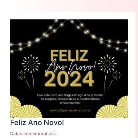
Feliz
Ano
Novo!
Feliz Ano Novo!
Datas comemorativas