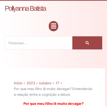
Ir
C
Pollyanna Batista
para
a
o
t
conteúdo
Flyout
e
Menu
g
o
r
i
a
s
Início
2023
outubro
17
Por que meu filho lê muito devagar? Entendendo
a relação entre a cognição e leitura
Por que meu filho lê muito devagar?