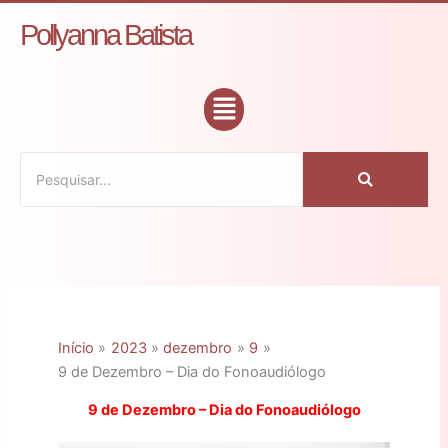
Ir
C
Pollyanna Batista
para
a
o
t
conteúdo
Flyout
e
Menu
g
o
r
i
a
s
Início
2023
dezembro
9
9 de Dezembro – Dia do Fonoaudiólogo
9 de Dezembro – Dia do Fonoaudiólogo