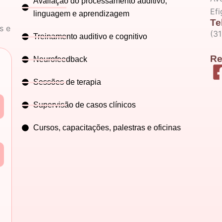
Avaliação do processamento auditivo,
Ef
linguagem e aprendizagem
Te
s e
(3
Treinamento auditivo e cognitivo
Re
Neurofeedback
Sessões de terapia
Supervisão de casos clínicos
Cursos, capacitações, palestras e oficinas