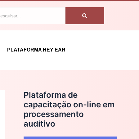
C
a
t
e
g
PLATAFORMA HEY EAR
o
r
i
a
Plataforma de
s
capacitação on-line em
processamento
auditivo