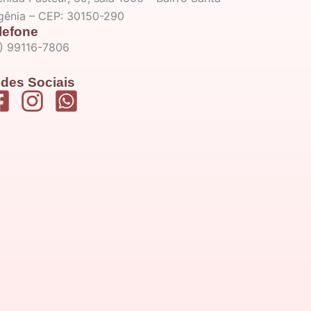
igênia – CEP: 30150-290
lefone
1) 99116-7806
des Sociais