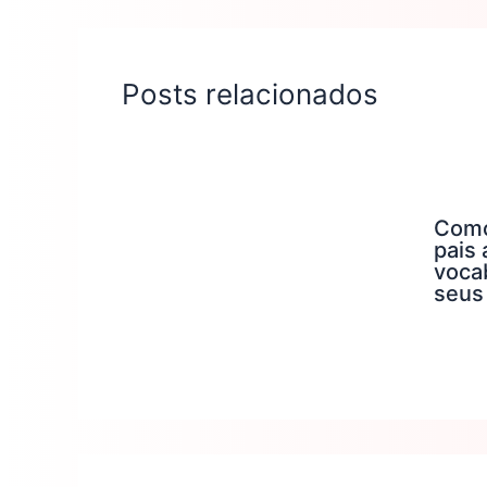
Posts relacionados
Como
pais 
voca
seus 