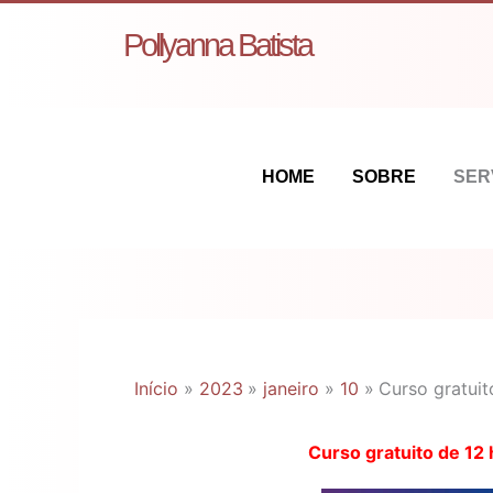
Ir
Pollyanna Batista
para
o
conteúdo
HOME
SOBRE
SER
Início
2023
janeiro
10
Curso gratuit
Curso gratuito de 12