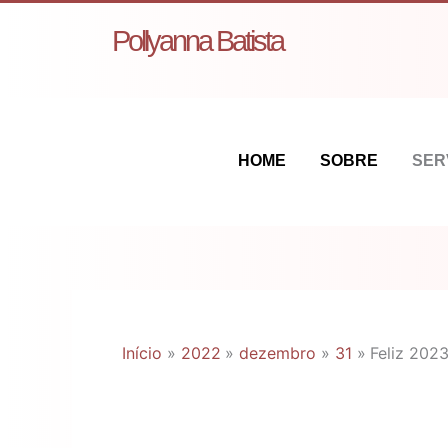
Ir
Pollyanna Batista
para
o
conteúdo
HOME
SOBRE
SER
Início
2022
dezembro
31
Feliz 2023