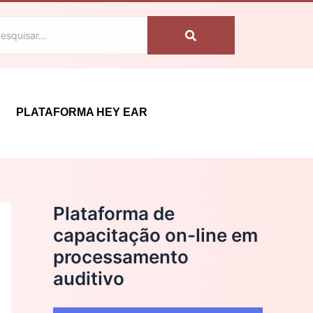
C
a
t
e
g
PLATAFORMA HEY EAR
o
r
i
a
Plataforma de
s
capacitação on-line em
processamento
auditivo