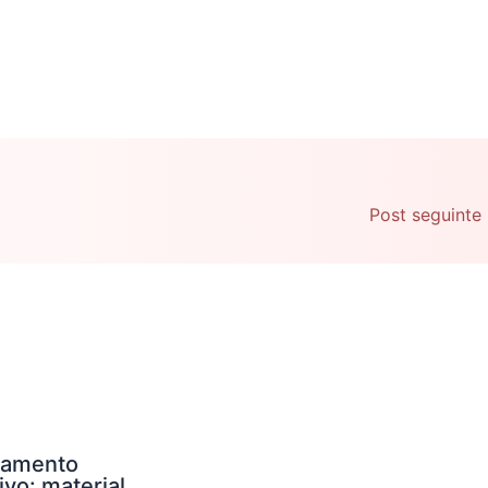
Post seguinte
namento
ivo: material