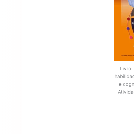
Livro:
habilida
e cogn
Ativid