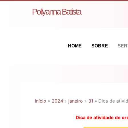
Ir
Pollyanna Batista
para
o
conteúdo
HOME
SOBRE
SER
Início
2024
janeiro
31
Dica de ativ
Dica de atividade de o