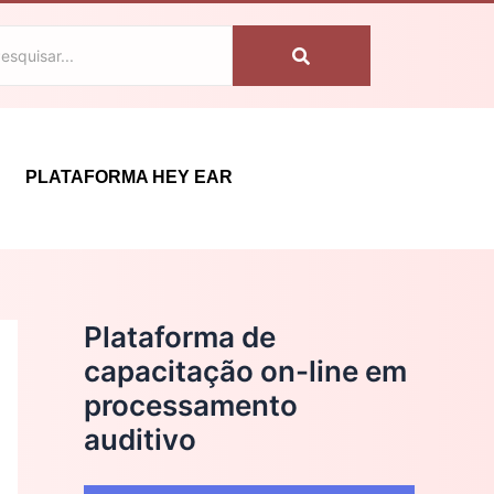
C
a
t
e
g
PLATAFORMA HEY EAR
o
r
i
a
Plataforma de
s
capacitação on-line em
processamento
auditivo