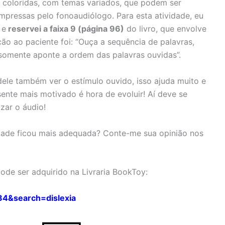
as coloridas, com temas variados, que podem ser
mpressas pelo fonoaudiólogo. Para esta atividade, eu
 e
reservei a faixa 9 (página 96)
do livro, que envolve
ão ao paciente foi: “Ouça a sequência de palavras,
somente aponte a ordem das palavras ouvidas”.
ele também ver o estímulo ouvido, isso ajuda muito e
 sente mais motivado é hora de evoluir! Aí deve se
izar o áudio!
dade ficou mais adequada? Conte-me sua opinião nos
 pode ser adquirido na Livraria BookToy:
84&search=dislexia