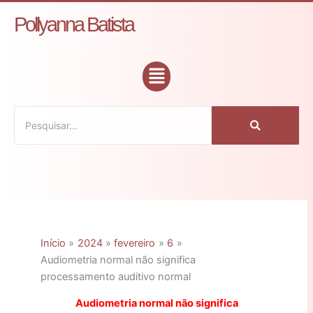
Ir
C
Pollyanna Batista
para
a
o
t
conteúdo
Flyout
e
Menu
g
o
r
i
a
s
Início
2024
fevereiro
6
Audiometria normal não significa
processamento auditivo normal
Audiometria normal não significa