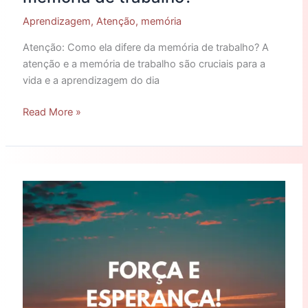
Aprendizagem
,
Atenção
,
memória
Atenção: Como ela difere da memória de trabalho? A
atenção e a memória de trabalho são cruciais para a
vida e a aprendizagem do dia
Read More »
Para
iniciar
bem
a
semana!