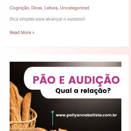
Cognição
,
Dicas
,
Leitura
,
Uncategorized
Dica simples para alcançar o sucesso!
Read More »
Pão
e
audição:
Qual
a
relação?