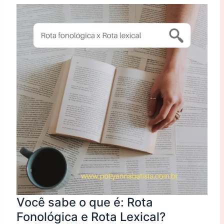
sabe
o
que
é:
Rota
Fonológica
e
Rota
Lexical?
Você sabe o que é: Rota
Fonológica e Rota Lexical?