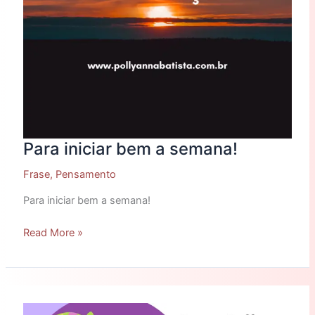
Para iniciar bem a semana!
Frase
,
Pensamento
Para iniciar bem a semana!
Read More »
O
camaleão