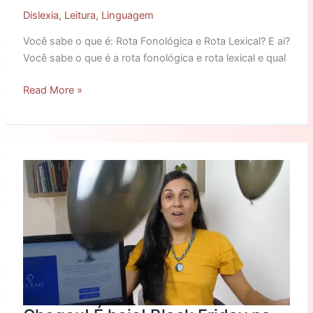
Dislexia
,
Leitura
,
Linguagem
Você sabe o que é: Rota Fonológica e Rota Lexical? E ai?
Você sabe o que é a rota fonológica e rota lexical e qual
Read More »
Chegou!
É
hoje!
Black
Friday
na
Plataforma
Hey
Ear!