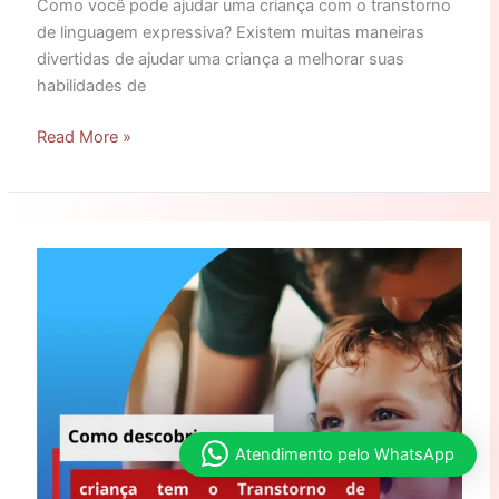
Como você pode ajudar uma criança com o transtorno
de linguagem expressiva? Existem muitas maneiras
divertidas de ajudar uma criança a melhorar suas
habilidades de
Read More »
Como
descobrir
que
a
criança
tem
o
transtorno
de
Atendimento pelo WhatsApp
linguagem