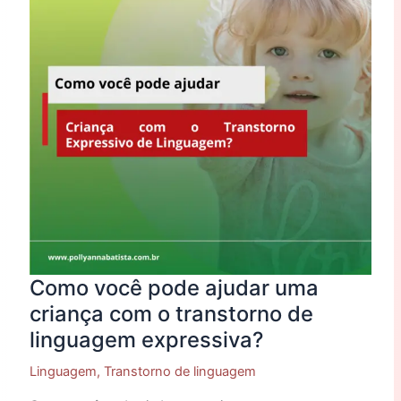
uma
criança
com
o
transtorno
de
linguagem
expressiva?
Como você pode ajudar uma
criança com o transtorno de
linguagem expressiva?
Linguagem
,
Transtorno de linguagem