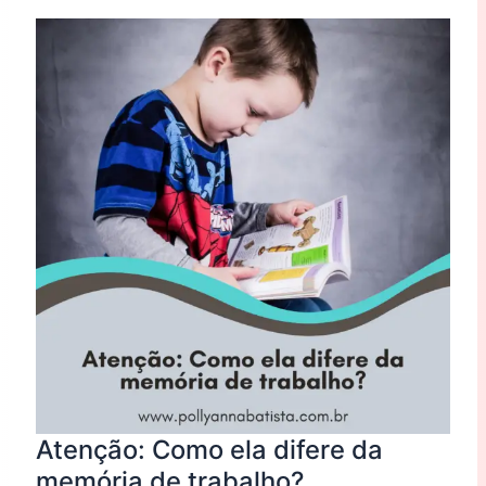
Atenção:
Como
ela
difere
da
memória
de
trabalho?
Atenção: Como ela difere da
memória de trabalho?