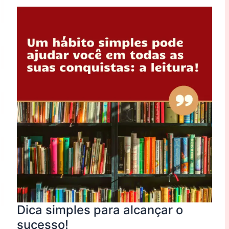
simples
para
alcançar
o
sucesso!
Dica simples para alcançar o
sucesso!