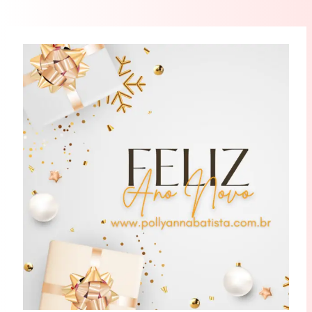
Feliz
Ano
Novo!