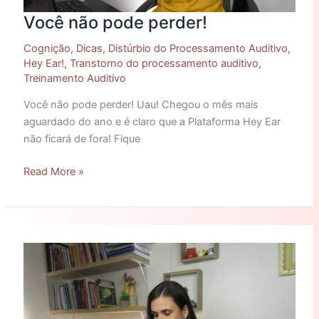
Você não pode perder!
Cognição
,
Dicas
,
Distúrbio do Processamento Auditivo
,
Hey Ear!
,
Transtorno do processamento auditivo
,
Treinamento Auditivo
Você não pode perder! Uau! Chegou o mês mais
aguardado do ano e é claro que a Plataforma Hey Ear
não ficará de fora! Fique
Read More »
Será
que
vem
algo
bom
por