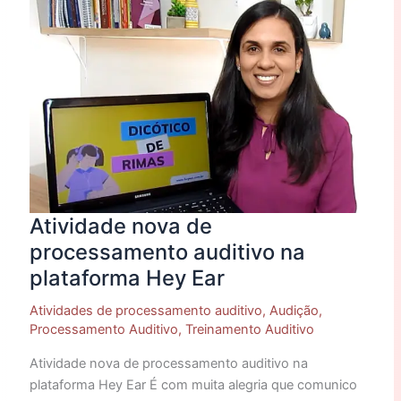
de
processamento
auditivo
na
plataforma
Hey
Ear
Atividade nova de
processamento auditivo na
plataforma Hey Ear
Atividades de processamento auditivo
,
Audição
,
Processamento Auditivo
,
Treinamento Auditivo
Atividade nova de processamento auditivo na
plataforma Hey Ear É com muita alegria que comunico