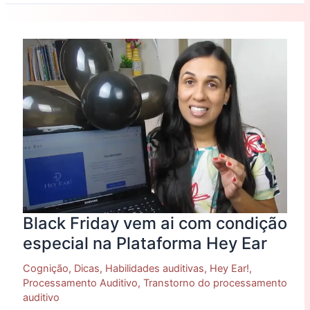
Black
Friday
vem
ai
com
condição
especial
na
Plataforma
Hey
Ear
Black Friday vem ai com condição
especial na Plataforma Hey Ear
Cognição
,
Dicas
,
Habilidades auditivas
,
Hey Ear!
,
Processamento Auditivo
,
Transtorno do processamento
auditivo