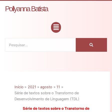
Ir
C
Pollyanna Batista
para
a
o
t
conteúdo
Flyout
e
Menu
g
o
r
i
a
s
Início
2021
agosto
11
Série de textos sobre o Transtorno de
Desenvolvimento de Linguagem (TDL)
Série de textos sobre o Transtorno de